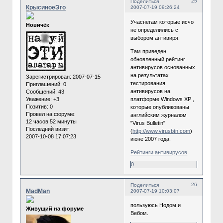
25
Поделиться
КрысиноеЭго
2007-07-19 09:26:24
Учаснегам которые исчо
Новичёк
не определились с
выбором антивиря:
Там приведен
обновленный рейтинг
антивирусов основанных
на результатах
Зарегистрирован
: 2007-07-15
тестирования
Приглашений:
0
антивирусов на
Сообщений:
43
Уважение:
+3
платформе Windows XP ,
Позитив:
0
которые опубликованы
Провел на форуме:
английским журналом
12 часов 52 минуты
"Virus Bulletin"
Последний визит:
(
http://www.virusbtn.com
)
2007-10-08 17:07:23
июне 2007 года.
Рейтинги антивирусов
0
26
Поделиться
MadMan
2007-07-19 10:03:07
пользуюсь Нодом и
Живущий на форуме
Вебом.