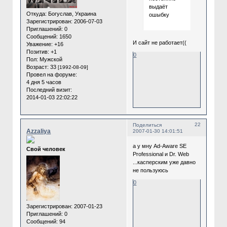
выдаёт
Откуда:
Богуслав, Украина
ошыбку
Зарегистрирован
: 2006-07-03
Приглашений:
0
Сообщений:
1650
И сайт не работает((
Уважение:
+16
Позитив:
+1
0
Пол:
Мужской
Возраст:
33
[1992-08-09]
Провел на форуме:
4 дня 5 часов
Последний визит:
2014-01-03 22:02:22
22
Поделиться
Azzaliya
2007-01-30 14:01:51
а у мну Ad-Aware SE
Cвой человек
Professional и Dr. Web
...касперским уже давно
не пользуюсь
0
Зарегистрирован
: 2007-01-23
Приглашений:
0
Сообщений:
94