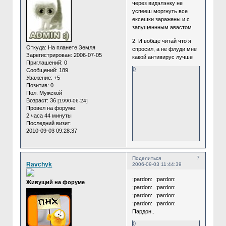
через видэлэнку не
успееш моргнуть все
ексешки заражены и с
запущеннным авастом.
2. И вобще читай что я
Откуда:
На планете Земля
спросил, а не флуди мне
Зарегистрирован
: 2006-07-05
какой антивирус лучше
Приглашений:
0
0
Сообщений:
189
Уважение:
+5
Позитив:
0
Пол:
Мужской
Возраст:
36
[1990-06-24]
Провел на форуме:
2 часа 44 минуты
Последний визит:
2010-09-03 09:28:37
7
Поделиться
Ravchyk
2006-09-03 11:44:39
:pardon: :pardon:
Живущий на форуме
:pardon: :pardon:
:pardon: :pardon:
:pardon: :pardon:
Пардон..
0