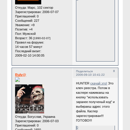
Откуда:
Марс, 102 сектор
Зарегистрирован
: 2006-07-07
Приглашений:
0
Сообщений:
227
Уважение:
+9
Позитив:
+4
Пол:
Мужской
Возраст:
36
[1990-02-07]
Провел на форуме:
14 часов 57 минут
Последний визит:
2009-02-10 14:00:05
8
Поделиться
Ruly@
2006-09-10 10:41:22
HUNTER
скачай это!
Это
ключ реестра. Потом в
каспере нажимаеш на
кнопку "использовать
заранее полученый код" и
выбираеш адрес этого
файла. Каспер
зарегестрирован!!!
Откуда:
Богуслав, Украина
ГОТОВО!!!
Зарегистрирован
: 2006-07-03
Приглашений:
0
0
Сообщений:
1650