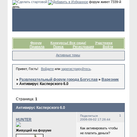
форум живет 7339-й
день.
Форум
Конкурсы! Все сюда!
Участники
Правила
Поиск
Регистрация
Войти
Активные темы
Привет, Гость!
Войдите
или
зарегистрируйтесь
.
»
Развлекательный форум города Богуслав
»
Варезник
»
Антивирус Касперского 6.0
Страница:
1
Антивирус Касперского 6.0
1
Поделиться
HUNTER
2006-09-02 17:26:44
Как активировать чтобы
Живущий на форуме
не платить деньги?