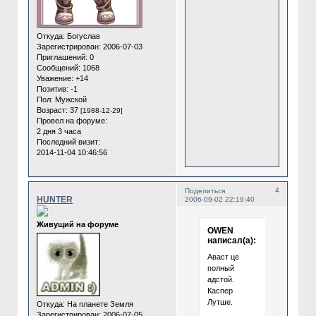
Откуда:
Богуслав
Зарегистрирован
: 2006-07-03
Приглашений:
0
Сообщений:
1068
Уважение:
+14
Позитив:
-1
Пол:
Мужской
Возраст:
37
[1988-12-29]
Провел на форуме:
2 дня 3 часа
Последний визит:
2014-11-04 10:46:56
4
Поделиться
HUNTER
2006-09-02 22:19:40
Живущий на форуме
OWEN
написал(а):
Аваст це
полный
адстой.
Каспер
Лутше.
Откуда:
На планете Земля
Зарегистрирован
: 2006-07-05