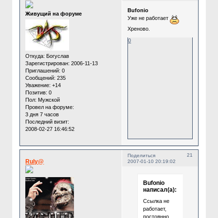
Bufonio
Живущий на форуме
Уже не работает
Хреново.
0
Откуда:
Богуслав
Зарегистрирован
: 2006-11-13
Приглашений:
0
Сообщений:
235
Уважение:
+14
Позитив:
0
Пол:
Мужской
Провел на форуме:
3 дня 7 часов
Последний визит:
2008-02-27 16:46:52
21
Поделиться
Ruly@
2007-01-10 20:19:02
Bufonio
написал(а):
Ccылка не
работает,
постоянно