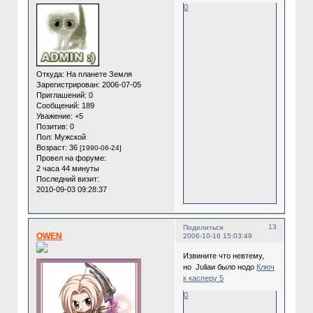
0
Откуда:
На планете Земля
Зарегистрирован
: 2006-07-05
Приглашений:
0
Сообщений:
189
Уважение:
+5
Позитив:
0
Пол:
Мужской
Возраст:
36
[1990-06-24]
Провел на форуме:
2 часа 44 минуты
Последний визит:
2010-09-03 09:28:37
13
Поделиться
OWEN
2006-10-16 15:03:49
Извините что невтему,
но Juliaи было нодо
Ключ
к касперу 5
0