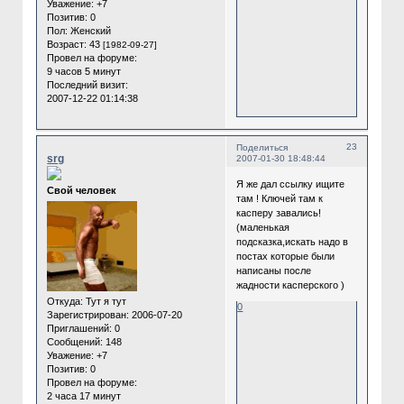
Уважение:
+7
Позитив:
0
Пол:
Женский
Возраст:
43
[1982-09-27]
Провел на форуме:
9 часов 5 минут
Последний визит:
2007-12-22 01:14:38
23
Поделиться
srg
2007-01-30 18:48:44
Я же дал ссылку ищите
Cвой человек
там ! Ключей там к
касперу завались!
(маленькая
подсказка,искать надо в
постах которые были
написаны после
жадности касперского )
Откуда:
Тут я тут
0
Зарегистрирован
: 2006-07-20
Приглашений:
0
Сообщений:
148
Уважение:
+7
Позитив:
0
Провел на форуме:
2 часа 17 минут