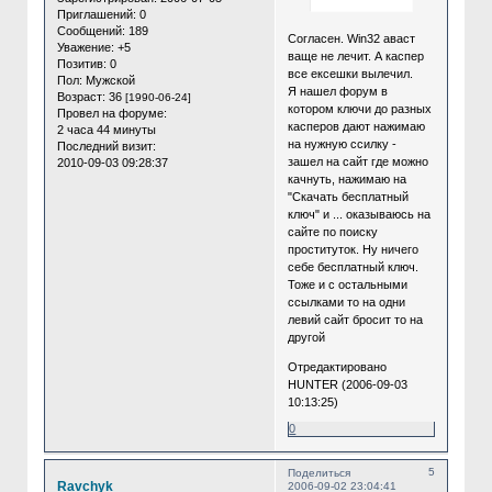
Приглашений:
0
Сообщений:
189
Согласен. Win32 аваст
Уважение:
+5
ваще не лечит. А каспер
Позитив:
0
все ексешки вылечил.
Пол:
Мужской
Я нашел форум в
Возраст:
36
[1990-06-24]
котором ключи до разных
Провел на форуме:
касперов дают нажимаю
2 часа 44 минуты
на нужную ссилку -
Последний визит:
зашел на сайт где можно
2010-09-03 09:28:37
качнуть, нажимаю на
"Скачать бесплатный
ключ" и ... оказываюсь на
сайте по поиску
проституток. Ну ничего
себе бесплатный ключ.
Тоже и с остальными
ссылками то на одни
левий сайт бросит то на
другой
Отредактировано
HUNTER (2006-09-03
10:13:25)
0
5
Поделиться
Ravchyk
2006-09-02 23:04:41