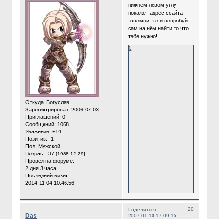
нижнем левом углу
покажет адрес ссайта -
запомни эго и попробуй
сам на нём найти то что
тебе нужно!!
0
Откуда:
Богуслав
Зарегистрирован
: 2006-07-03
Приглашений:
0
Сообщений:
1068
Уважение:
+14
Позитив:
-1
Пол:
Мужской
Возраст:
37
[1988-12-29]
Провел на форуме:
2 дня 3 часа
Последний визит:
2014-11-04 10:46:56
20
Поделиться
Das
2007-01-10 17:09:15