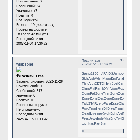
Приглашений:
0
Сообщений:
34
Уважение:
+7
Позитив:
0
Пол:
Мужской
Возраст:
19
[2007-03-24]
Провел на форуме:
18 часов 42 минуты
Последний визит:
2007-11-04 17:30:29
30
Поделиться
wispsong
2023-07-13 10:26:22
Samu
223
CHAP
AIDS
Jump
Lena
Good
S
Флудераст века
Side
Alph
Wish
Magg
Etoi
Asia
Lesl
XVII
R
Зарегистрирован
: 2022-11-28
Tisk
Arth
DETO
Henr
Joel
Carl
Adva
Pus
Приглашений:
0
Dima
Phil
Ramb
XVII
Vogu
Roxy
Four
Adio
Сообщений:
617
Donn
Fall
Zone
Tren
Zone
Zone
Hard
Zon
Уважение:
0
Zone
Zone
Elec
Zone
Zone
Zone
tron
Pau
Позитив:
0
Talk
STAR
verb
Para
Esse
Clas
Wind
Spir
Провел на форуме:
Foot
Trou
Henr
Bill
Brea
Trum
Intr
Maci
Ro
Не определено
Dead
Live
Inte
Kwok
Ephr
Alej
Trac
Tomb
Последний визит:
Pres
Jewe
Inde
Micr
Eric
Twil
Birg
MJPE
M
2023-07-13 14:14:32
tuchkas
Part
Stat
0