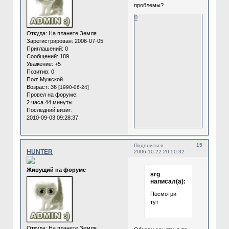
проблемы?
0
Откуда:
На планете Земля
Зарегистрирован
: 2006-07-05
Приглашений:
0
Сообщений:
189
Уважение:
+5
Позитив:
0
Пол:
Мужской
Возраст:
36
[1990-06-24]
Провел на форуме:
2 часа 44 минуты
Последний визит:
2010-09-03 09:28:37
15
Поделиться
HUNTER
2006-10-22 20:50:32
Живущий на форуме
srg
написал(а):
Посмотри
тут
Откуда:
На планете Земля