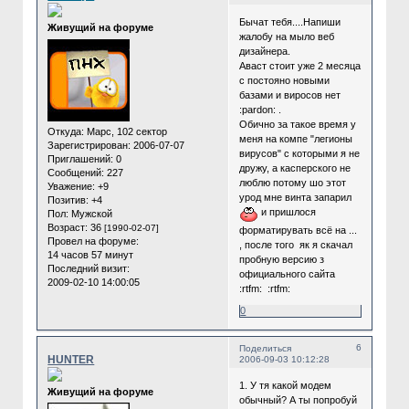
Бычат тебя....Напиши
Живущий на форуме
жалобу на мыло веб
дизайнера.
Аваст стоит уже 2 месяца
с постояно новыми
базами и виросов нет
:pardon: .
Обично за такое время у
Откуда:
Марс, 102 сектор
меня на компе "легионы
Зарегистрирован
: 2006-07-07
вирусов" с которыми я не
Приглашений:
0
дружу, а касперского не
Сообщений:
227
люблю потому шо этот
Уважение:
+9
урод мне винта запарил
Позитив:
+4
и пришлося
Пол:
Мужской
Возраст:
36
[1990-02-07]
форматирувать всё на ...
Провел на форуме:
, после того як я скачал
14 часов 57 минут
пробную версию з
Последний визит:
официального сайта
2009-02-10 14:00:05
:rtfm: :rtfm:
0
6
Поделиться
HUNTER
2006-09-03 10:12:28
1. У тя какой модем
Живущий на форуме
обычный? А ты попробуй