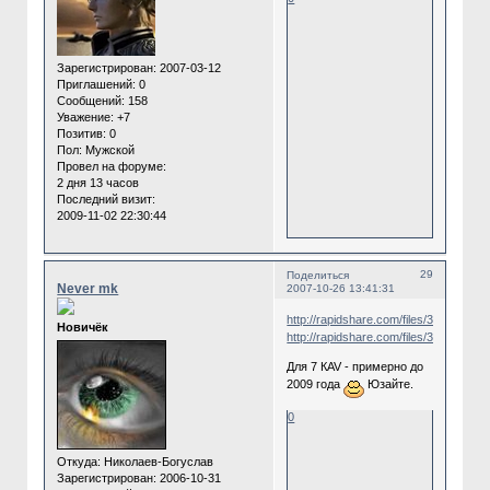
Зарегистрирован
: 2007-03-12
Приглашений:
0
Сообщений:
158
Уважение:
+7
Позитив:
0
Пол:
Мужской
Провел на форуме:
2 дня 13 часов
Последний визит:
2009-11-02 22:30:44
29
Поделиться
Never mk
2007-10-26 13:41:31
http://rapidshare.com/files/33614480/
Новичёк
http://rapidshare.com/files/33621838/
Для 7 КAV - примерно до
2009 года
Юзайте.
0
Откуда:
Николаев-Богуслав
Зарегистрирован
: 2006-10-31