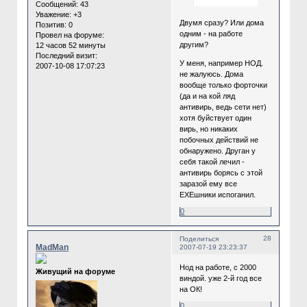
Сообщений:
43
Уважение:
+3
Двумя сразу? Или дома
Позитив:
0
одним - на работе
Провел на форуме:
другим?
12 часов 52 минуты
Последний визит:
У меня, например НОД.
2007-10-08 17:07:23
не жалуюсь. Дома
вообще только форточки
(да и на кой ляд
антивирь, ведь сети нет)
хотя буйствует один
вирь, но никаких
побочных действий не
обнаружено. Друган у
себя такой лечил -
антивирь борясь с этой
заразой ему все
ЕХЕшники испоганил.
0
28
Поделиться
MadMan
2007-07-19 23:23:37
Нод на работе, с 2000
Живущий на форуме
виндой. уже 2-й год все
на ОК!
0