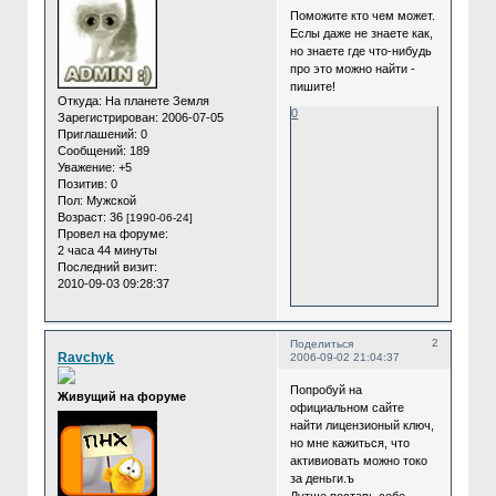
Поможите кто чем может.
Еслы даже не знаете как,
но знаете где что-нибудь
про это можно найти -
пишите!
Откуда:
На планете Земля
0
Зарегистрирован
: 2006-07-05
Приглашений:
0
Сообщений:
189
Уважение:
+5
Позитив:
0
Пол:
Мужской
Возраст:
36
[1990-06-24]
Провел на форуме:
2 часа 44 минуты
Последний визит:
2010-09-03 09:28:37
2
Поделиться
Ravchyk
2006-09-02 21:04:37
Попробуй на
Живущий на форуме
официальном сайте
найти лицензионый ключ,
но мне кажиться, что
активиовать можно токо
за деньги.ъ
Лутше поставь себе